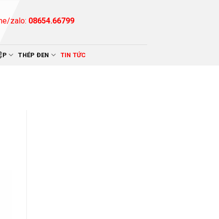
ne/zalo:
08654.66799
ỆP
THÉP ĐEN
TIN TỨC