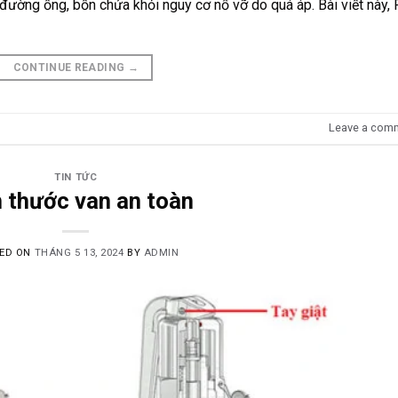
 đường ống, bồn chứa khỏi nguy cơ nổ vỡ do quá áp. Bài viết này,
CONTINUE READING
→
Leave a com
TIN TỨC
h thước van an toàn
ED ON
THÁNG 5 13, 2024
BY
ADMIN