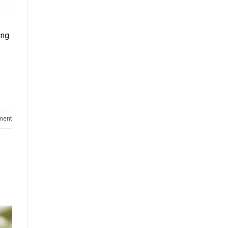
ông
ment