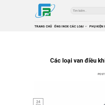
Skip
to
Tìm
kiếm:
content
TRANG CHỦ
ỐNG INOX CÁC LOẠI
PHỤ KIỆN 
Các loại van điều kh
POST
24