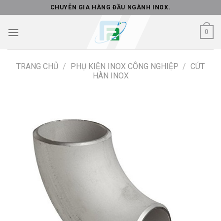
Skip
CHUYÊN GIA HÀNG ĐẦU NGÀNH INOX.
to
content
0
TRANG CHỦ
/
PHỤ KIỆN INOX CÔNG NGHIỆP
/
CÚT
HÀN INOX