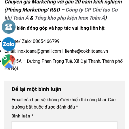
Chuyên gia Marketing với gần 20 năm kinh nghiệm
(
Phòng Marketing/ R&D –
Công ty CP Chế tạo Cơ
khí Toàn Á
&
Tổng kho phụ kiện Inox Toàn Á
)
Mọi ý kiến đóng góp và hợp tác vui lòng liên hệ:
Hotline/ Zalo: 08654.66799
Email: inoxtoana@gmail.com | lienhe@cokhitoana.vn
Số 115A – Đường Phan Trọng Tuệ, Xã Đại Thanh, Thành phố
Hà Nội.
Để lại một bình luận
Email của bạn sẽ không được hiển thị công khai.
Các
trường bắt buộc được đánh dấu
*
Bình luận
*