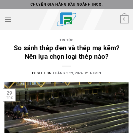
Skip
CHUYÊN GIA HÀNG ĐẦU NGÀNH INOX.
to
content
0
TIN TỨC
So sánh thép đen và thép mạ kẽm?
Nên lựa chọn loại thép nào?
POSTED ON
THÁNG 2 29, 2024
BY
ADMIN
29
Th2