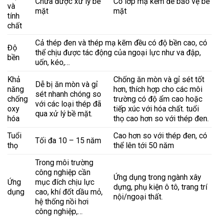
Chưa được xử lý bề
Có lớp mạ kẽm để bảo vệ bề
và
mặt
mặt
tính
chất
Cả thép đen và thép mạ kẽm đều có độ bền cao, có
Độ
thể chịu được tác động của ngoại lực như va đập,
bền
uốn, kéo,…
Khả
Chống ăn mòn và gỉ sét tốt
Dễ bị ăn mòn và gỉ
năng
hơn, thích hợp cho các môi
sét nhanh chóng so
chống
trường có độ ẩm cao hoặc
với các loại thép đã
oxy
tiếp xúc với hóa chất. tuổi
qua xử lý bề mặt.
hóa
thọ cao hơn so với thép đen.
Tuổi
Cao hơn so với thép đen, có
Tối đa 10 – 15 năm
thọ
thể lên tới 50 năm
Trong môi trường
công nghiệp cần
Ứng dụng trong ngành xây
Ứng
mục đích chịu lực
dựng, phụ kiện ô tô, trang trí
dụng
cao, khí đốt dầu mỏ,
nội/ngoại thất.
hệ thống nồi hơi
công nghiệp,…