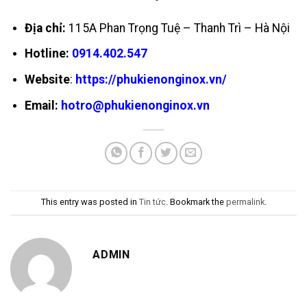
Địa chỉ:
115A Phan Trọng Tuệ – Thanh Trì – Hà Nội
Hotline:
0914.402.547
Website
:
https://phukienonginox.vn/
Email:
hotro@phukienonginox.vn
This entry was posted in
Tin tức
. Bookmark the
permalink
.
ADMIN