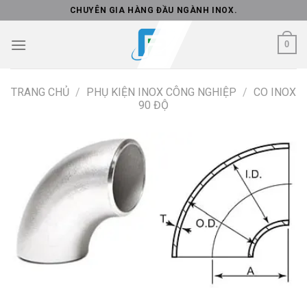
Skip
CHUYÊN GIA HÀNG ĐẦU NGÀNH INOX.
to
content
0
TRANG CHỦ
/
PHỤ KIỆN INOX CÔNG NGHIỆP
/
CO INOX
90 ĐỘ