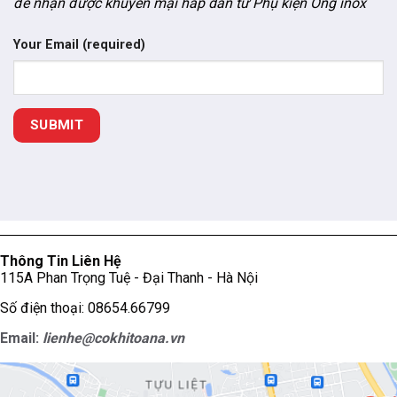
để nhận được khuyến mại hấp dẫn từ Phụ kiện Ống inox
Your Email (required)
Thông Tin Liên Hệ
115A Phan Trọng Tuệ - Đại Thanh - Hà Nội
Số điện thoại: 08654.66799
Email:
lienhe@cokhitoana.vn