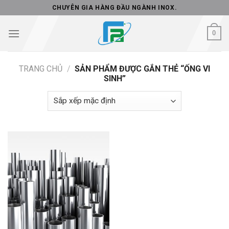
Skip
CHUYÊN GIA HÀNG ĐẦU NGÀNH INOX.
to
content
0
TRANG CHỦ
/
SẢN PHẨM ĐƯỢC GẮN THẺ “ỐNG VI
SINH”