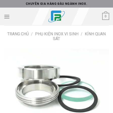
Skip
CHUYÊN GIA HÀNG ĐẦU NGÀNH INOX.
to
content
0
TRANG CHỦ
/
PHỤ KIỆN INOX VI SINH
/
KÍNH QUAN
SÁT