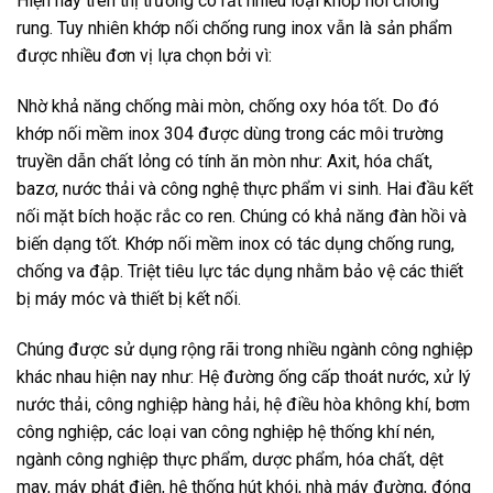
Hiện nay trên thị trường có rất nhiều loại khớp nối chống
rung. Tuy nhiên khớp nối chống rung inox vẫn là sản phẩm
được nhiều đơn vị lựa chọn bởi vì:
Nhờ khả năng chống mài mòn, chống oxy hóa tốt. Do đó
khớp nối mềm inox 304 được dùng trong các môi trường
truyền dẫn chất lỏng có tính ăn mòn như: Axit, hóa chất,
bazơ, nước thải và công nghệ thực phẩm vi sinh. Hai đầu kết
nối mặt bích hoặc rắc co ren. Chúng có khả năng đàn hồi và
biến dạng tốt. Khớp nối mềm inox có tác dụng chống rung,
chống va đập. Triệt tiêu lực tác dụng nhằm bảo vệ các thiết
bị máy móc và thiết bị kết nối.
Chúng được sử dụng rộng rãi trong nhiều ngành công nghiệp
khác nhau hiện nay như: Hệ đường ống cấp thoát nước, xử lý
nước thải, công nghiệp hàng hải, hệ điều hòa không khí, bơm
công nghiệp, các loại van công nghiệp hệ thống khí nén,
ngành công nghiệp thực phẩm, dược phẩm, hóa chất, dệt
may, máy phát điện, hệ thống hút khói, nhà máy đường, đóng