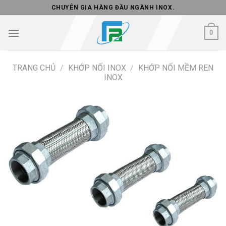
Skip
CHUYÊN GIA HÀNG ĐẦU NGÀNH INOX.
to
content
0
TRANG CHỦ
/
KHỚP NỐI INOX
/
KHỚP NỐI MỀM REN
INOX