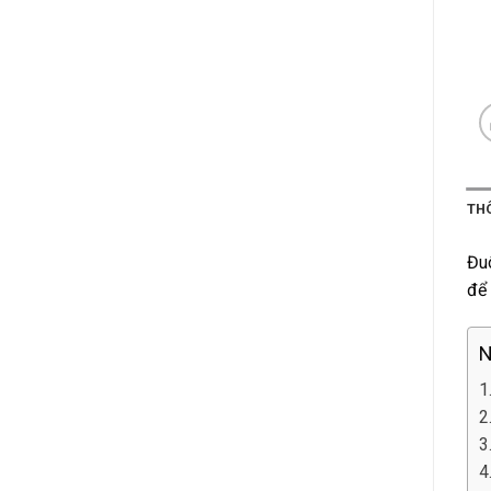
TH
Đuô
để 
N
1
2
3
4