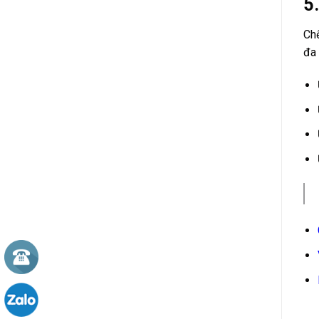
5
Chế
đa 