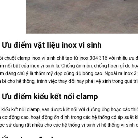
 Ưu điểm vật liệu inox vi sinh
i chuột clamp inox vi sinh chế tạo từ inox 304 316 với nhiều ưu đ
m nổi bật của inox vi sinh là: Chống ăn mòn, chống hoen gỉ do hoá
m đáng chú ý là thẩm mỹ đẹp cũng độ bóng cao. Ngoài ra Inox 3
 bỉ cho hệ thống, tránh việc thay đổi hay phải vệ sinh trong quá tr
. Ưu điểm kiểu kết nối clamp
 kiểu kết nối clamp, van được kết nối với đường ống hoặc các thiế
h cơ động cao, hoạt động ổn định trong các hệ thống có áp suất kh
c sử dụng rất nhiều cho các hệ thống vi sinh vì hệ thống vi sinh 