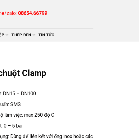
ne/zalo:
08654.66799
ỆP
THÉP ĐEN
TIN TỨC
chuột Clamp
ỡ: DN15 – DN100
huẩn: SMS
độ làm việc: max 250 độ C
: 0 – 5 bar
ụng: Dùng để liên kết với ống inox hoặc các