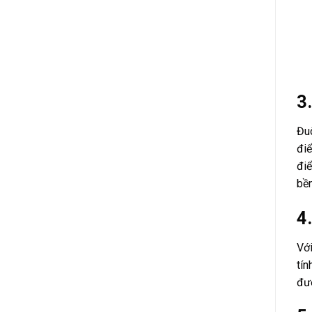
3.
Đuô
điể
điể
bền
4
Với
tín
đượ